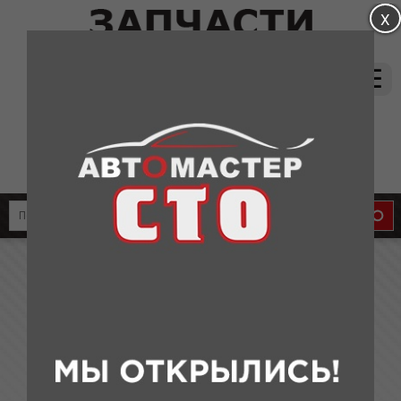
магазин:
(831) 415-37-66
8-905-011-08-87
сервис:
8-910-134-88-33
8-910-136-58-33
Почему выбирают нас?