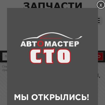
магазин:
(831) 415-37-66
8-905-011-08-87
сервис:
8-910-134-88-33
8-910-136-58-33
Главная
»
Каталог
»
Запчасти для Chery
» Ролик натяжитель
приводного ремня А21, T11, М11(аналог)
Ролик натяжитель приводного ремня А21,
T11, М11(аналог)