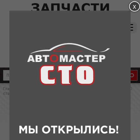
магазин:
(831) 415-37-66
8-905-011-08-87
сервис:
8-910-134-88-33
8-910-136-58-33
Главная
»
Каталог
»
Запчасти для Lifan
» Комплект сцепления LF X60
старого образца (АНАЛОГ ТУРЦИЯ)
Комплект сцепления LF X60 старого
образца (АНАЛОГ ТУРЦИЯ)