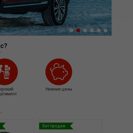
с?
ирокий
Нижкие цены
ортимент
Хит продаж
Хит прода