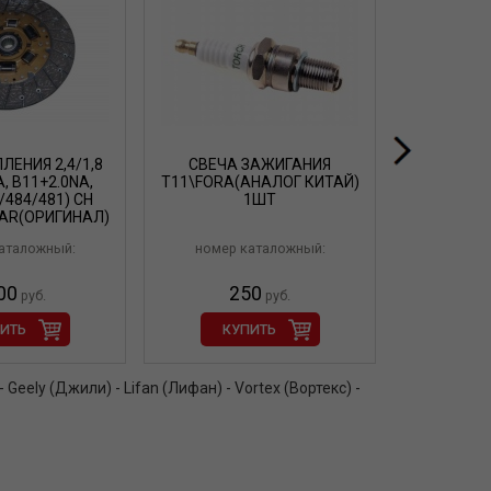
ЛЕНИЯ 2,4/1,8
СВЕЧА ЗАЖИГАНИЯ
СВЕЧА 
, B11+2.0NA,
T11\FORA(АНАЛОГ КИТАЙ)
FORA/Т1
/484/481) CH
1ШТ
TAR(ОРИГИНАЛ)
аталожный:
номер каталожный:
номер 
00
250
4
руб.
руб.
ИТЬ
КУПИТЬ
КУ
ely (Джили) - Lifan (Лифан) - Vortex (Вортекс) -