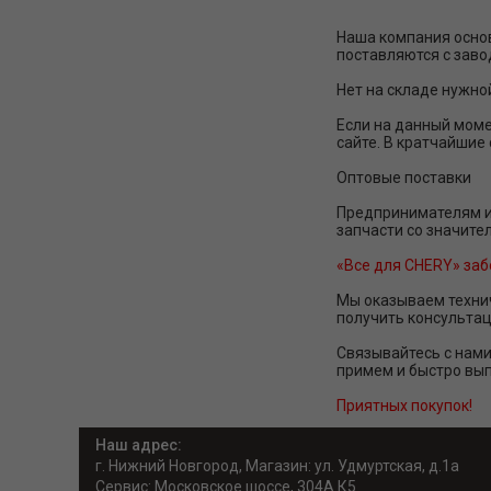
Наша компания основ
поставляются с заво
Нет на складе нужно
Если на данный моме
сайте. В кратчайшие
Оптовые поставки
Предпринимателям и
запчасти со значите
«Все для CHERY» заб
Мы оказываем технич
получить консультац
Связывайтесь с нами
примем и быстро вып
Приятных покупок!
Наш адрес:
г. Нижний Новгород, Магазин: ул. Удмуртская, д.1а
Сервис: Московское шоссе, 304А К5