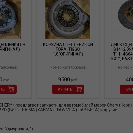
ЦЕПЛЕНИЯ CH
КОРЗИНА СЦЕПЛЕНИЯ CH
ДИСК СЦЕП
ОРИГИНАЛ)
FORA, TIGGO
B14+2.0NA
1,8(ОРИГИНАЛ)
T11+4G64
TIGGO, EAS
таложный:
номер каталожный:
номер к
0
9500
40
руб.
руб.
ТЬ
КУПИТЬ
КУП
ERY» предлагает запчасти для автомобилей марок Chery (Чери) - Ge
- BYD (БИТ) - HAIMA (ХАЙМА) - FAW VITA (ФАВ ВИТА) и другие.
ул. Удмуртская, 1а