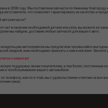
ана в 2008 году. Мы поставляем запчасти по Нижнему Новгороду 
да изготовителя, что позволяет гарантировать их качество и пред
й автозапчасти?
нт нет в наличии необходимой детали или узла, вы можете ее за
 сроки мы найдем, доставим любые запчасти для вашего авто.
 владельцам автосервисов мы предлагаем чрезвычайно выгодные 
льной скидкой, вам необходимо приехать к нам в магазин. Звоните
отится о клиентах!
ескую поддержку своим покупателям, а тем более, постоянным кл
ии и техобслуживание вашего автомобиля.
 по телефону, или по e-mail, мы с удовольствием ответим на все в
олним заказ.