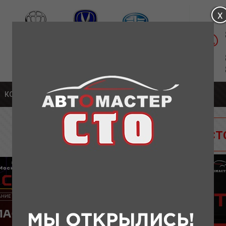
Магазин: ул. Удмуртская, д.1а
Сервис: Московское шоссе, 304А К5
О
КОНТАКТЫ
СТО
У нас открылось СТ