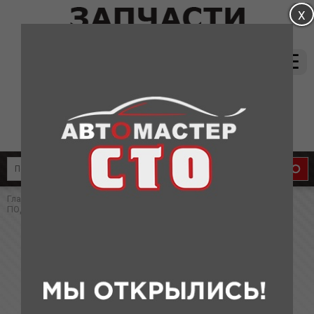
магазин:
(831) 415-37-66
8-905-011-08-87
сервис:
8-910-134-88-33
8-910-136-58-33
Главная
»
Каталог
»
Запчасти для Lifan
» ПРУЖИНА ЗАДНЕЙ
ПОДВЕСКИ LF X60 (китай)
ПРУЖИНА ЗАДНЕЙ ПОДВЕСКИ LF X60
(китай)