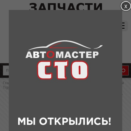
магазин:
(831) 415-37-66
8-905-011-08-87
сервис:
8-910-134-88-33
8-910-136-58-33
Главная
»
Каталог
»
Запчасти для Chery
» Наконечник рулевой левый
Tiggo(китай)
Наконечник рулевой левый Tiggo(китай)