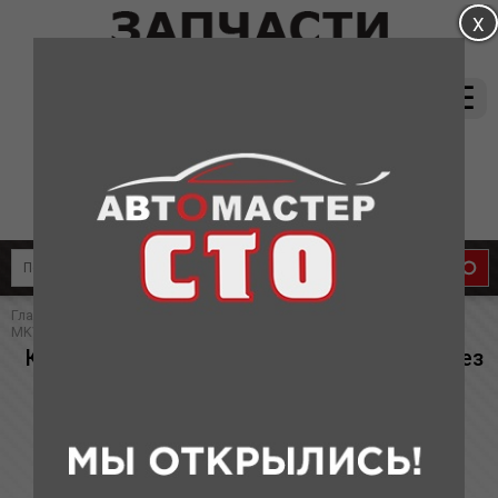
магазин:
(831) 415-37-66
8-905-011-08-87
сервис:
8-910-134-88-33
8-910-136-58-33
Главная
»
Каталог
»
Запчасти для Geely
» Комплект сцепления
MK\CK\MK CROSS (без выжимного) (аналог)
Комплект сцепления MK\CK\MK CROSS (без
выжимного) (аналог)