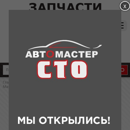
магазин:
(831) 415-37-66
8-905-011-08-87
сервис:
8-910-134-88-33
8-910-136-58-33
Главная
»
Каталог
»
Клипсы для иномарок
» Клипса пластиковая
Masuma
Клипса пластиковая Masuma