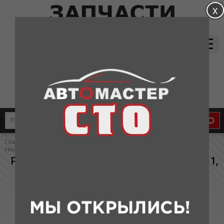
магазин:
(831) 415-37-66
8-905-011-08-87
сервис:
8-910-134-88-33
8-910-136-58-33
Главная
»
Каталог
»
Запчасти для Chery
» Ролик обводной ремня
генератора А21, T11, М11, (китай)
Ролик обводной ремня генератора А21, T11,
М11, (китай)