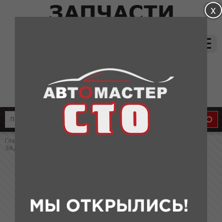
магазин:
(831) 415-37-66
8-905-011-08-87
сервис:
8-910-134-88-33
8-910-136-58-33
Главная
»
Каталог
»
Запчасти для Brilliance
» КОЛОДКА ТОРМОЗНАЯ
ЗАДНЯЯ (КОМПЛЕКТ) BR V5
КОЛОДКА ТОРМОЗНАЯ ЗАДНЯЯ
(КОМПЛЕКТ) BR V5