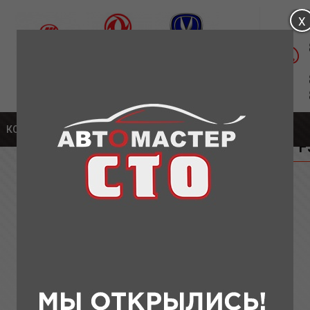
Магазин: ул. Удмуртская, д.1а
Сервис: Московское шоссе, 304А К5
части для BYD
КОНТАКТЫ
» СВЕЧА ЗАЖИГАНИЯ BYD F3 (torch)
СВЕЧА ЗАЖИГАНИЯ BYD F3 