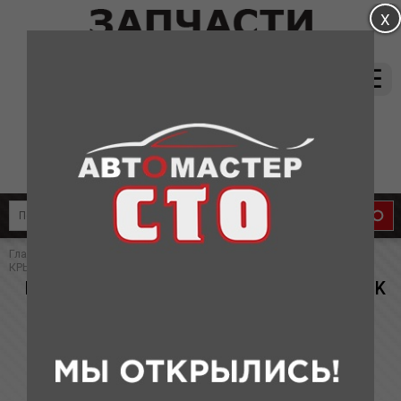
магазин:
(831) 415-37-66
8-905-011-08-87
сервис:
8-910-134-88-33
8-910-136-58-33
Главная
»
Каталог
»
Запчасти для Geely
» ПРОКЛАДКА КЛАПАННОЙ
КРЫШКИ MK\MK CROSS ЕВРО 3 (КИТАЙ)
ПРОКЛАДКА КЛАПАННОЙ КРЫШКИ MK\MK
CROSS ЕВРО 3 (КИТАЙ)