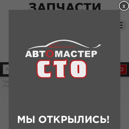
магазин:
(831) 415-37-66
8-905-011-08-87
сервис:
8-910-134-88-33
8-910-136-58-33
Главная
»
Каталог
»
Запчасти для Changan
» СТОЙКА ПЕРЕДНЕГО
СТАБИЛИЗАТОРА L CS35
СТОЙКА ПЕРЕДНЕГО СТАБИЛИЗАТОРА L
CS35