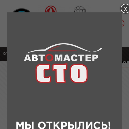
Магазин: ул. Удмуртская, д.1а
Сервис: Московское шоссе, 304А К5
части для Chery
КОНТАКТЫ
» стойка стабилизатора передняя Т11,М11,Т21(аналог кор
стойка стабилизатора передняя Т11,М1