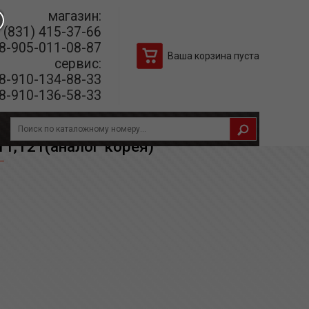
магазин:
(831) 415-37-66
8-905-011-08-87
Ваша корзина пуста
сервис:
8-910-134-88-33
8-910-136-58-33
ея)
1,Т21(аналог корея)