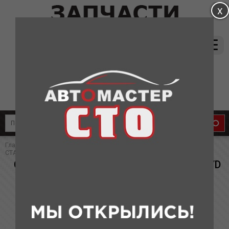
магазин:
(831) 415-37-66
8-905-011-08-87
сервис:
8-910-134-88-33
8-910-136-58-33
Главная
»
Каталог
»
Запчасти для BYD
» СТОЙКА ПЕРЕДНЕГО
СТАБИЛИЗАТОРА BYD F3, F3-R(аналог)
СТОЙКА ПЕРЕДНЕГО СТАБИЛИЗАТОРА BYD
F3, F3-R(аналог)