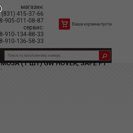
магазин:
(831) 415-37-66
8-905-011-08-87
Ваша корзина пуста
сервис:
8-910-134-88-33
8-910-136-58-33
ЗА (1 ШТ) GW HOVER, SAFE F1
ЗА (1 ШТ) GW HOVER, SAFE F1