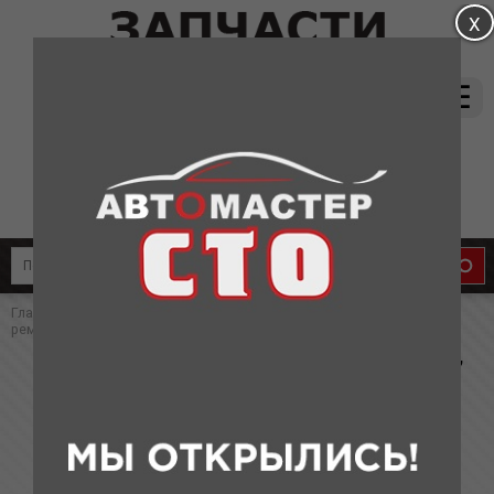
магазин:
(831) 415-37-66
8-905-011-08-87
сервис:
8-910-134-88-33
8-910-136-58-33
Главная
»
Каталог
»
Запчасти для Chery
» Натяжитель приводного
ремня А21, T11, М11, (китай)
Натяжитель приводного ремня А21, T11,
М11, (китай)