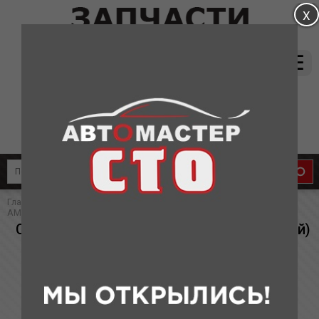
магазин:
(831) 415-37-66
8-905-011-08-87
сервис:
8-910-134-88-33
8-910-136-58-33
Главная
»
Каталог
»
Запчасти для Chery
» Свеча зажигания CH
AMULET(аналог китай) 1шт
Свеча зажигания CH AMULET(аналог китай)
1шт