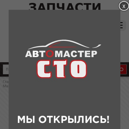
магазин:
(831) 415-37-66
8-905-011-08-87
сервис:
8-910-134-88-33
8-910-136-58-33
Главная
»
Каталог
»
Клипсы для иномарок
» Клипса пластиковая
Masuma
Клипса пластиковая Masuma