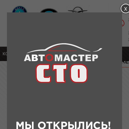
Магазин: ул. Удмуртская, д.1а
Сервис: Московское шоссе, 304А К5
части для Lifan
КОНТАКТЫ
» ФИЛЬТР ВОЗДУШНЫЙ LF BREEZ (КИТАЙ)
ФИЛЬТР ВОЗДУШНЫЙ LF BRE